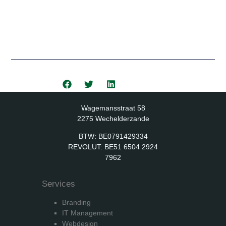
website naar een hoger niveau kan tillen? Neem
contact op met LiV-IT en ontdek de kracht van een
goed doordachte SEO-strategie.
Deel deze post:
Wagemansstraat 58
2275 Wechelderzande
BTW: BE0791429334
​REVOLUT: BE51 6504 2924
7962
Services
Branding
IT Management
Webdesign