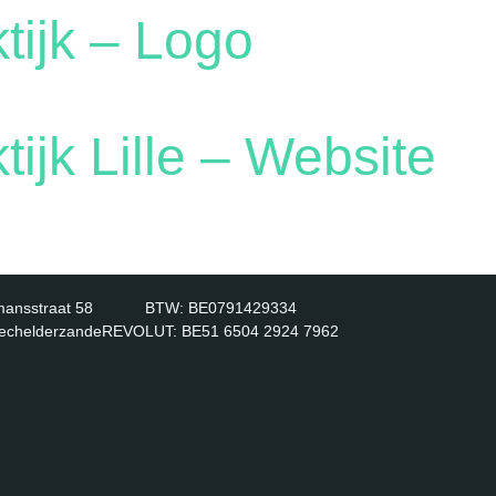
tijk – Logo
ijk Lille – Website
ansstraat 58
BTW: BE0791429334
echelderzande
​REVOLUT: BE51 6504 2924 7962