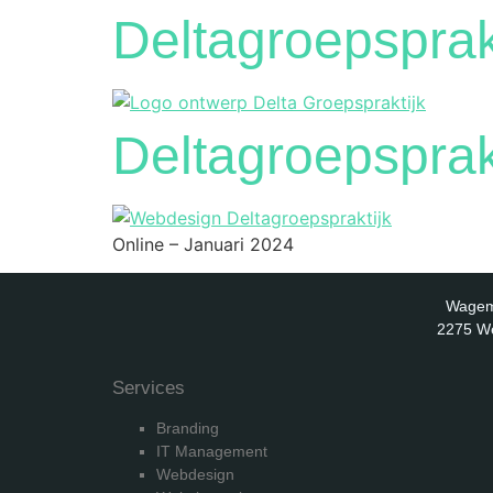
Deltagroepsprak
Deltagroepsprakt
Online – Januari 2024
Wagem
2275 W
Services
Branding
IT Management
Webdesign